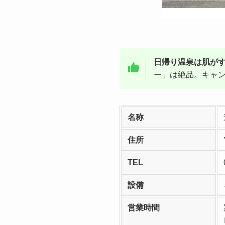
日帰り温泉は肌が
ー」は絶品。キャ
名称
住所
TEL
設備
営業時間