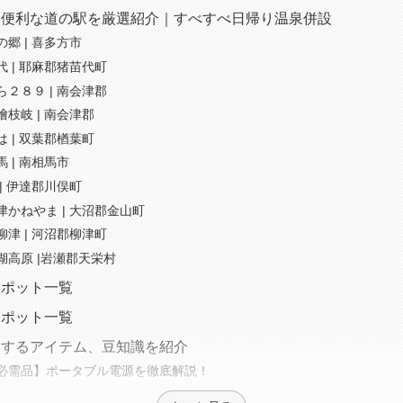
に便利な道の駅を厳選紹介｜すべすべ日帰り温泉併設
郷 | 喜多方市
 | 耶麻郡猪苗代町
２８９ | 南会津郡
枝岐 | 南会津郡
 | 双葉郡楢葉町
 | 南相馬市
| 伊達郡川俣町
かねやま | 大沼郡金山町
津 | 河沼郡柳津町
湖高原 |岩瀬郡天栄村
スポット一覧
スポット一覧
にするアイテム、豆知識を紹介
必需品】ポータブル電源を徹底解説！