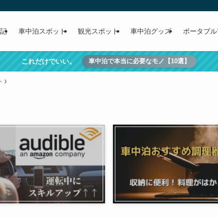
記
車中泊スポット
観光スポット
車中泊グッズ
ポータブル
これだけでいい。
車中泊で本当に必要なモノ【10選】
ト