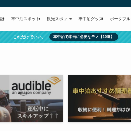
記
車中泊スポット
観光スポット
車中泊グッズ
ポータブル
これだけでいい。
車中泊で本当に必要なモノ【10選】