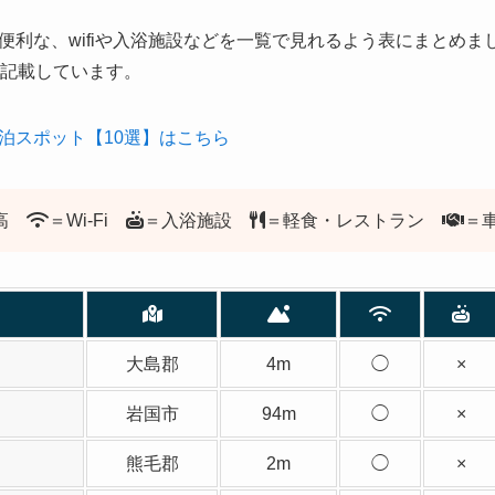
便利な、wifiや入浴施設などを一覧で見れるよう表にまとめま
を記載しています。
泊スポット【10選】はこちら
標高
＝Wi-Fi
＝入浴施設
＝軽食・レストラン
＝
大島郡
4m
◯
×
岩国市
94m
◯
×
熊毛郡
2m
◯
×