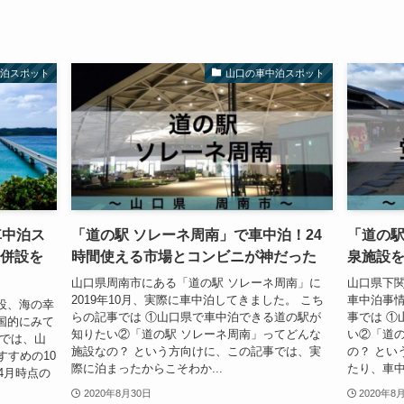
中泊スポット
山口の車中泊スポット
車中泊ス
「道の駅 ソレーネ周南」で車中泊！24
「道の駅
泉併設を
時間使える市場とコンビニが神だった
泉施設
山口県周南市にある「道の駅 ソレーネ周南」に
山口県下関
2019年10月、実際に車中泊してきました。 こち
車中泊事情
設、海の幸
らの記事では ①山口県で車中泊できる道の駅が
事では ①
国的にみて
知りたい②「道の駅 ソレーネ周南」ってどんな
い②「道の
事では、山
施設なの？ という方向けに、この記事では、実
の？ とい
すすめの10
際に泊まったからこそわか...
たり、車中
4月時点の
2020年8月30日
2020年8