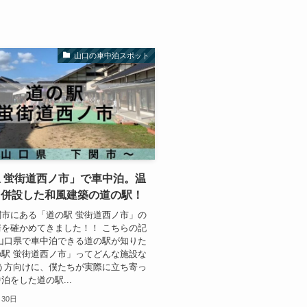
山口の車中泊スポット
 蛍街道西ノ市」で車中泊。温
を併設した和風建築の道の駅！
市にある「道の駅 蛍街道西ノ市」の
を確かめてきました！！ こちらの記
山口県で車中泊できる道の駅が知りた
駅 蛍街道西ノ市」ってどんな施設な
う方向けに、僕たちが実際に立ち寄っ
泊をした道の駅...
月30日