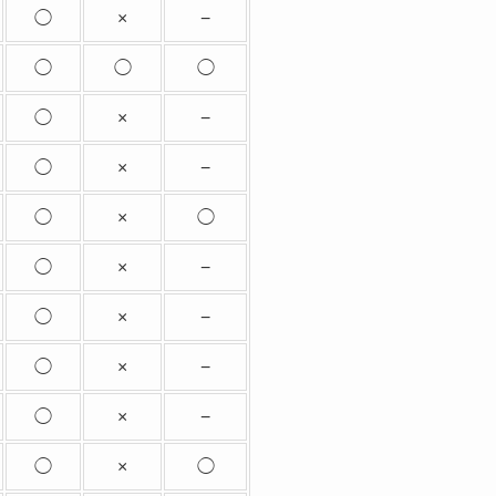
◯
×
−
◯
◯
◯
◯
×
−
◯
×
−
◯
×
◯
◯
×
−
◯
×
−
◯
×
−
◯
×
−
◯
×
◯