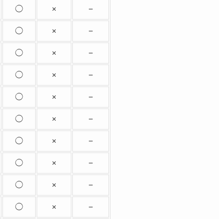
◯
×
−
◯
×
−
◯
×
−
◯
×
−
◯
×
−
◯
×
−
◯
×
−
◯
×
−
◯
×
−
◯
×
−