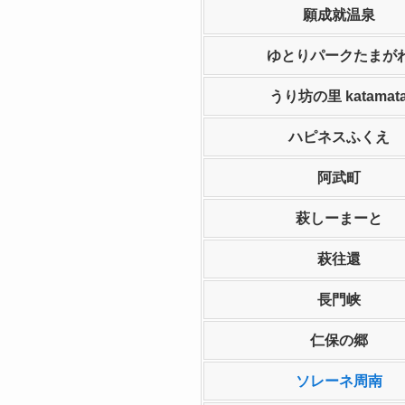
願成就温泉
ゆとりパークたまが
うり坊の里 katamat
ハピネスふくえ
阿武町
萩しーまーと
萩往還
長門峡
仁保の郷
ソレーネ周南