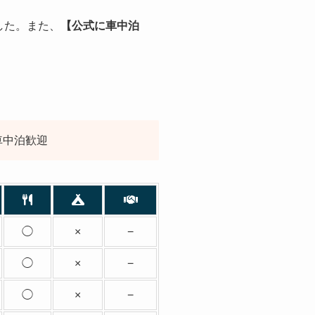
した。また、
【公式に車中泊
車中泊歓迎
◯
×
−
◯
×
−
◯
×
−