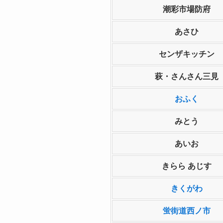
潮彩市場防府
あさひ
センザキッチン
萩・さんさん三見
おふく
みとう
あいお
きらら あじす
きくがわ
蛍街道西ノ市