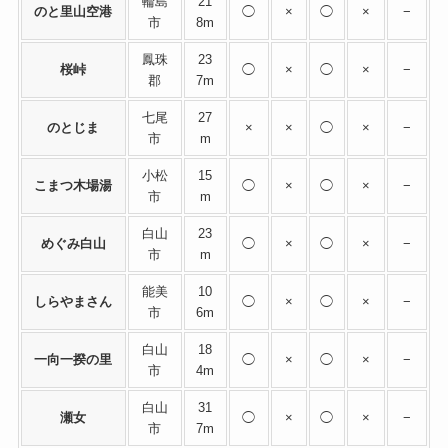
輪島
21
のと里山空港
◯
×
◯
×
−
市
8m
鳳珠
23
桜峠
◯
×
◯
×
−
郡
7m
七尾
27
のとじま
×
×
◯
×
−
市
m
小松
15
こまつ木場湯
◯
×
◯
×
−
市
m
白山
23
めぐみ白山
◯
×
◯
×
−
市
m
能美
10
しらやまさん
◯
×
◯
×
−
市
6m
白山
18
一向一揆の里
◯
×
◯
×
−
市
4m
白山
31
瀬女
◯
×
◯
×
−
市
7m