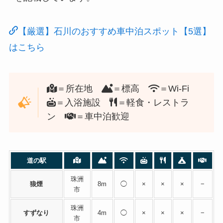
【厳選】石川のおすすめ車中泊スポット【5選】
はこちら
＝所在地
＝標高
＝Wi-Fi
＝入浴施設
＝軽食・レストラ
ン
＝車中泊歓迎
道の駅
珠洲
狼煙
8m
◯
×
×
×
−
市
珠洲
すずなり
4m
◯
×
×
×
−
市