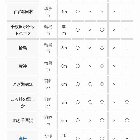
珠洲
すず塩田村
4m
◯
×
×
×
−
市
千枚田ポケッ
輪島
60
◯
×
◯
×
−
トパーク
市
m
輪島
輪島
8m
◯
×
◯
×
−
市
輪島
赤神
6m
◯
×
◯
×
−
市
羽昨
とぎ海街道
8m
◯
◯
◯
×
−
郡
ころ柿の里し
羽昨
3m
◯
◯
◯
×
◯
か
郡
羽昨
のと千里浜
6m
◯
×
◯
×
◯
市
かほ
10
高松
◯
×
◯
×
−