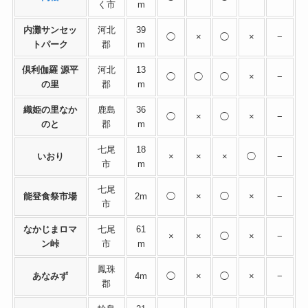
く市
m
内灘サンセッ
河北
39
◯
×
◯
×
−
トパーク
郡
m
倶利伽羅 源平
河北
13
◯
◯
◯
×
−
の里
郡
m
織姫の里なか
鹿島
36
◯
×
◯
×
−
のと
郡
m
七尾
18
いおり
×
×
×
◯
−
市
m
七尾
能登食祭市場
2m
◯
×
◯
×
−
市
なかじまロマ
七尾
61
×
×
◯
×
−
ン峠
市
m
鳳珠
あなみず
4m
◯
×
◯
×
−
郡