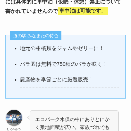
には具体的に車中泊（仮眠・休憩）禁止について
書かれていませんので
車中泊は可能です。
道の駅 みなまたの特色
地元の柑橘類をジャムやゼリーに！
バラ園は無料で750種のバラが咲く！
農産物を季節ごとに厳選販売！
エコパーク水俣の中にありとにか
く敷地面積が広い。家族づれでも
ひろ&みつ