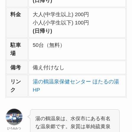
(日帰り)
料金
大人(中学生以上) 200円
小人(小学生以下) 100円
(日帰り)
駐車
50台（無料）
場
備考
備え付けなし
リン
湯の鶴温泉保健センター ほたるの湯
ク
HP
湯の鶴温泉は、水俣市にある有名
な温泉郷です。泉質は単純硫黄泉
ひろ&みつ