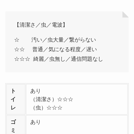
【清潔さ／虫／電波】
☆ 汚い／虫大量／繋がらない
☆☆ 普通／気になる程度／遅い
☆☆☆ 綺麗／虫無し／通信問題なし
ト
あり
イ
（清潔さ）☆☆☆
レ
（虫）☆☆☆
ゴ
あり
ミ