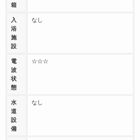
箱
入
なし
浴
施
設
電
☆☆☆
波
状
態
水
なし
道
設
備