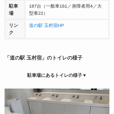
駐車
187台（一般車161／身障者用4／大
場
型車22）
リン
道の駅 玉村宿HP
ク
「道の駅 玉村宿」のトイレの様子
駐車場にあるトイレの様子▼