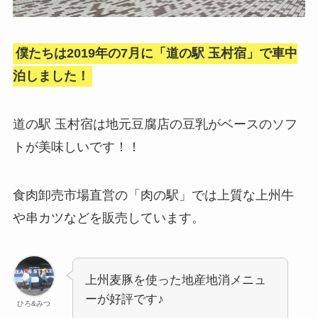
僕たちは2019年の7月に「道の駅 玉村宿」で車中
泊しました！
道の駅 玉村宿は地元豆腐店の豆乳がベースのソフ
トが美味しいです！！
食肉卸売市場直営の「肉の駅」では上質な上州牛
や串カツなどを販売しています。
上州麦豚を使った地産地消メニュ
ーが好評です♪
ひろ&みつ