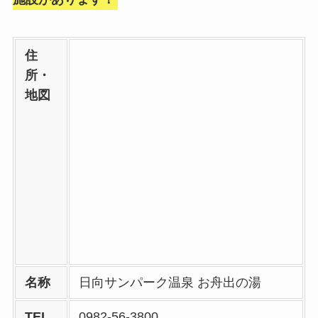
住
所・
地図
名称
日向サンパーク温泉 お舟出の湯
TEL
0982-56-3800