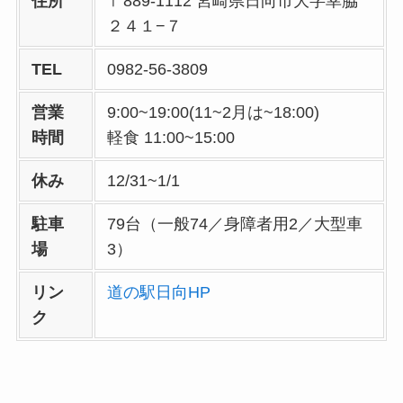
住所
〒889-1112 宮崎県日向市大字幸脇
２４１−７
TEL
0982-56-3809
営業
9:00~19:00(11~2月は~18:00)
時間
軽食 11:00~15:00
休み
12/31~1/1
駐車
79台（一般74／身障者用2／大型車
場
3）
リン
道の駅日向HP
ク