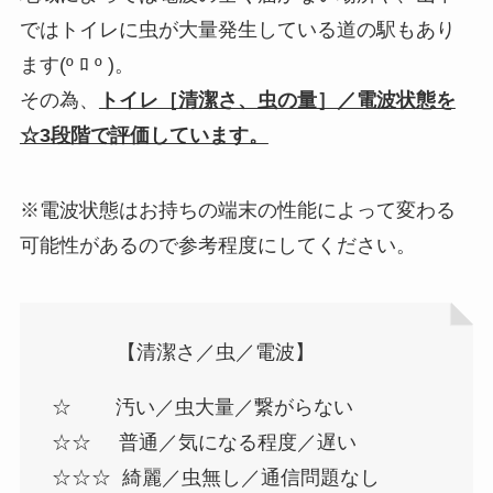
ではトイレに虫が大量発生している道の駅もあり
ます(º ﾛ º )。
その為、
トイレ［清潔さ、虫の量］／電波状態を
☆3段階で評価しています。
※電波状態はお持ちの端末の性能によって変わる
可能性があるので参考程度にしてください。
【清潔さ／虫／電波】
☆ 汚い／虫大量／繋がらない
☆☆ 普通／気になる程度／遅い
☆☆☆ 綺麗／虫無し／通信問題なし