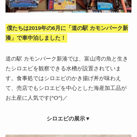
僕たちは2019年の6月に「道の駅 カモンパーク新
湊」で車中泊しました！
道の駅 カモンパーク新湊では、富山湾の魚と生き
たシロエビを観察できる水槽が設置されていま
す。食事処ではシロエビのかき揚げ丼が味わえ
て、売店でもシロエビを中心とした海産加工品が
お土産に人気です(^O^)／
シロエビの展示▼