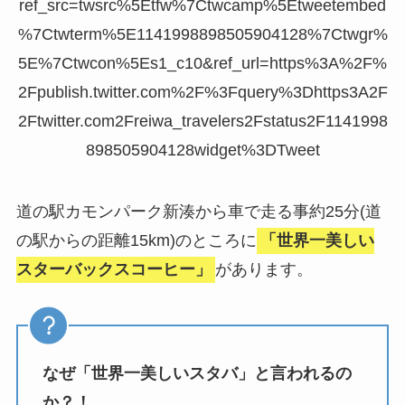
ref_src=twsrc%5Etfw%7Ctwcamp%5Etweetembed
%7Ctwterm%5E1141998898505904128%7Ctwgr%
5E%7Ctwcon%5Es1_c10&ref_url=https%3A%2F%
2Fpublish.twitter.com%2F%3Fquery%3Dhttps3A2F
2Ftwitter.com2Freiwa_travelers2Fstatus2F1141998
898505904128widget%3DTweet
道の駅カモンパーク新湊から車で走る事約25分(道
の駅からの距離15km)のところに
「世界一美しい
スターバックスコーヒー」
があります。
なぜ「世界一美しいスタバ」と言われるの
か？！