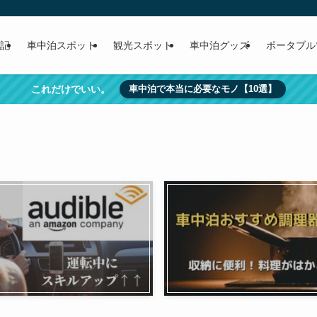
記
車中泊スポット
観光スポット
車中泊グッズ
ポータブル
これだけでいい。
車中泊で本当に必要なモノ【10選】