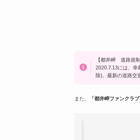
【都井岬 道路規
2020.7.13に
除)。最新の道路交
また、
「都井岬ファンクラブ