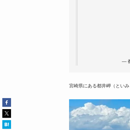
安
— 都井
宮崎県にある都井岬（といみ