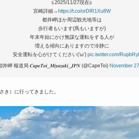
≦2025/11/27現在≧
宮崎詳細→
https://t.co/orDIR1Xu8W
都井岬ほか周辺観光地等は
歩行者もいます(馬もいますが)
年末年始にかけ無謀な運転をする人が
増える傾向にありますので冷静に
全運転を心がけてください('ω')
pic.twitter.com/RupbR
岬 報道局 𝑪𝒂𝒑𝒆𝑻𝒐𝒊_𝑴𝒊𝒚𝒂𝒛𝒂𝒌𝒊_𝑱𝑷𝑵 (@CapeToi)
November 27
さき）に行ってきました。