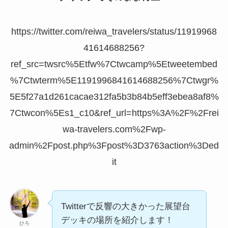
https://twitter.com/reiwa_travelers/status/11919968
41614688256?
ref_src=twsrc%5Etfw%7Ctwcamp%5Etweetembed
%7Ctwterm%5E1191996841614688256%7Ctwgr%
5E5f27a1d261cacae312fa5b3b84b5eff3ebea8af8%
7Ctwcon%5Es1_c10&ref_url=https%3A%2F%2Frei
wa-travelers.com%2Fwp-
admin%2Fpost.php%3Fpost%3D3763action%3Ded
it
Twitterで反響の大きかった展望台
デッキの場所を紹介します！
ひろ