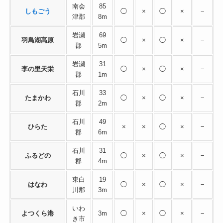
南会
85
しもごう
◯
×
◯
×
−
津郡
8m
岩瀬
69
羽鳥湖高原
◯
×
◯
×
−
郡
5m
岩瀬
31
李の里天栄
◯
×
◯
×
−
郡
1m
石川
33
たまかわ
◯
×
◯
×
−
郡
2m
石川
49
ひらた
×
×
◯
×
−
郡
6m
石川
31
ふるどの
◯
×
◯
×
−
郡
4m
東白
19
はなわ
◯
×
◯
×
−
川郡
3m
いわ
よつくら港
3m
◯
×
◯
×
−
き市