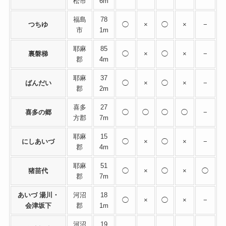
松市
6m
福島
78
つちゆ
◯
×
◯
×
−
市
1m
耶麻
85
裏磐梯
◯
×
◯
×
−
郡
4m
耶麻
37
ばんだい
◯
×
◯
×
−
郡
2m
喜多
27
喜多の郷
◯
◯
◯
◯
−
方郡
7m
耶麻
15
にしあいづ
◯
×
◯
×
−
郡
4m
耶麻
51
猪苗代
◯
×
◯
×
◯
郡
7m
あいづ 湯川・
河沼
18
◯
×
◯
×
−
会津坂下
郡
1m
河沼
19