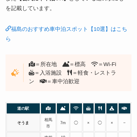
を記載しています。
福島のおすすめ車中泊スポット【10選】はこち
ら
＝所在地
＝標高
＝Wi-Fi
＝入浴施設
＝軽食・レストラ
ン
＝車中泊歓迎
道の駅
相馬
そうま
7m
◯
×
◯
×
−
市