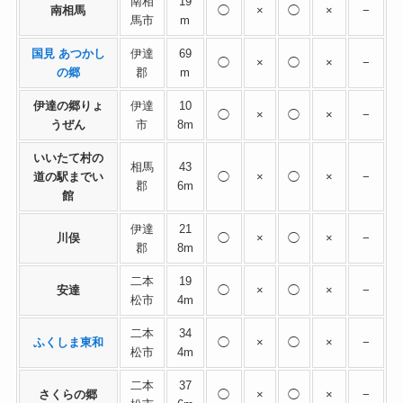
南相
19
南相馬
◯
×
◯
×
−
馬市
m
国見 あつかし
伊達
69
◯
×
◯
×
−
の郷
郡
m
伊達の郷りょ
伊達
10
◯
×
◯
×
−
うぜん
市
8m
いいたて村の
相馬
43
道の駅までい
◯
×
◯
×
−
郡
6m
館
伊達
21
川俣
◯
×
◯
×
−
郡
8m
二本
19
安達
◯
×
◯
×
−
松市
4m
二本
34
ふくしま東和
◯
×
◯
×
−
松市
4m
二本
37
さくらの郷
◯
×
◯
×
−