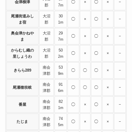
会津柳津
◯
×
◯
×
−
郡
7m
尾瀬街道みし
大沼
30
◯
×
◯
×
−
ま宿
郡
1m
奥会津かねや
大沼
29
◯
×
◯
×
−
ま
郡
7m
からむし織の
大沼
50
◯
×
◯
×
−
里しょうわ
郡
2m
南会
53
きらら289
◯
◯
◯
×
−
津郡
9m
南会
91
尾瀬槍枝岐
◯
◯
◯
×
−
津郡
6m
南会
82
番屋
◯
×
◯
×
−
津郡
1m
南会
74
たじま
◯
×
◯
×
−
津郡
5m