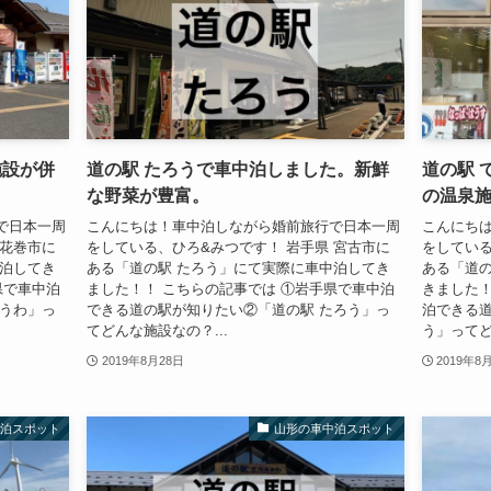
施設が併
道の駅 たろうで車中泊しました。新鮮
道の駅 
な野菜が豊富。
の温泉
で日本一周
こんにちは！車中泊しながら婚前旅行で日本一周
こんにち
 花巻市に
をしている、ひろ&みつです！ 岩手県 宮古市に
をしている
中泊してき
ある「道の駅 たろう」にて実際に車中泊してき
ある「道の
県で車中泊
ました！！ こちらの記事では ①岩手県で車中泊
きました！
とうわ」っ
できる道の駅が知りたい②「道の駅 たろう」っ
泊できる道
てどんな施設なの？...
う」ってど
2019年8月28日
2019年8
中泊スポット
山形の車中泊スポット