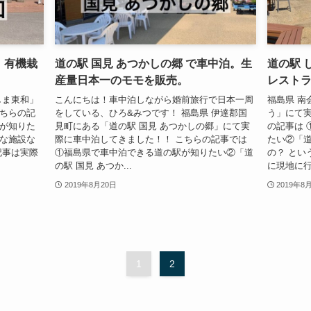
。有機栽
道の駅 国見 あつかしの郷 で車中泊。生
道の駅 
産量日本一のモモを販売。
レスト
しま東和」
こんにちは！車中泊しながら婚前旅行で日本一周
福島県 南
こちらの記
をしている、ひろ&みつです！ 福島県 伊達郡国
う」にて実
駅が知りた
見町にある「道の駅 国見 あつかしの郷」にて実
の記事は 
んな施設な
際に車中泊してきました！！ こちらの記事では
たい②「道
記事は実際
①福島県で車中泊できる道の駅が知りたい②「道
の？ とい
の駅 国見 あつか...
に現地に行
2019年8月20日
2019年8
1
2