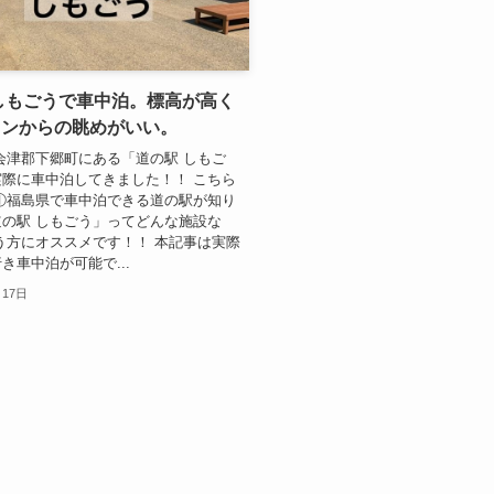
しもごうで車中泊。標高が高く
ランからの眺めがいい。
会津郡下郷町にある「道の駅 しもご
際に車中泊してきました！！ こちら
①福島県で車中泊できる道の駅が知り
の駅 しもごう」ってどんな施設な
う方にオススメです！！ 本記事は実際
き車中泊が可能で...
月17日