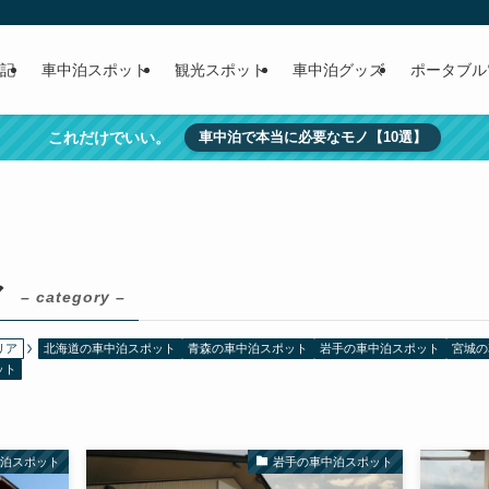
記
車中泊スポット
観光スポット
車中泊グッズ
ポータブル
これだけでいい。
車中泊で本当に必要なモノ【10選】
ア
– category –
リア
北海道の車中泊スポット
青森の車中泊スポット
岩手の車中泊スポット
宮城の
ット
中泊スポット
岩手の車中泊スポット