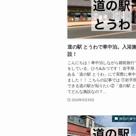
道の駅 とうわで車中泊。入浴
設！
こんにちは！車中泊しながら婚前旅行
をしている、ひろ&みつです！ 岩手県
ある「道の駅 とうわ」にて実際に車
ました！！ こちらの記事では ①岩手
できる道の駅が知りたい②「道の駅 
てどんな施設なの？...
2019年8月29日
秋田の車