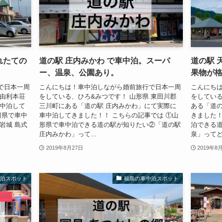
れたての
道の駅 庄内みかわ で車中泊。スーパ
道の駅 
ー、温泉、公園あり。
果物が
で日本一周
こんにちは！車中泊しながら婚前旅行で日本一周
こんにち
 由利本荘
をしている、ひろ&みつです！ 山形県 東田川郡
をしている
車中泊して
三川町にある「道の駅 庄内みかわ」にて実際に
ある「道の
田県で車中
車中泊してきました！！ こちらの記事では ①山
きました！
岩城 島式
形県で車中泊できる道の駅が知りたい②「道の駅
泊できる道
庄内みかわ」って...
泉」ってど
2019年8月27日
2019年8
中泊スポット
福島の車中泊スポット