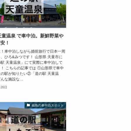
天童温泉 で車中泊。新鮮野菜や
格安！
は！車中泊しながら婚前旅行で日本一周
、ひろ&みつです！ 山形県 天童市に
駅 天童温泉」にて実際に車中泊して
！ こちらの記事では ①山形県で車中
の駅が知りたい②「道の駅 天童温
んな施設な...
月26日
福島の車中泊スポット