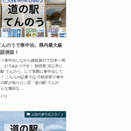
てんのうで車中泊。県内最大級
施設併設！
は！車中泊しながら婚前旅行で日本一周
、ひろ&みつです！ 秋田県 潟上市に
駅 てんのう」にて実際に車中泊して
！ こちらの記事では ①秋田県で車中
の駅が知りたい②「道の駅 てんの
んな施設な...
月27日
山形の車中泊スポット