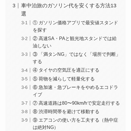
車中泊旅のガソリン代を安くする方法13
選
① ガソリン価格アプリで最安値スタンド
を探す
② 高速SA・PAと観光地スタンドでは給
油しない
③ 「満タンNG」ではなく「場所で判断」
する
④ タイヤの空気圧を適正にする
⑤ 荷物を減らして軽量化する
⑥ 急加速・急ブレーキをやめるエコドラ
イブ
⑦ 高速道路は80〜90km/hで安定走行する
⑧ 渋滞時間帯を避けて移動する
⑨ エアコンの使い方を工夫する（熱中症
は絶対NG）